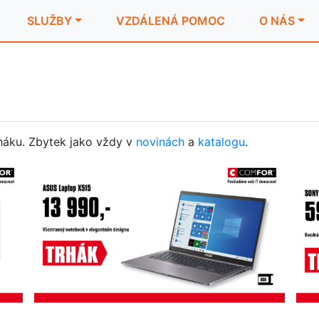
SLUŽBY
VZDÁLENÁ POMOC
O NÁS
rháku. Zbytek jako vždy v
novinách
a
katalogu
.