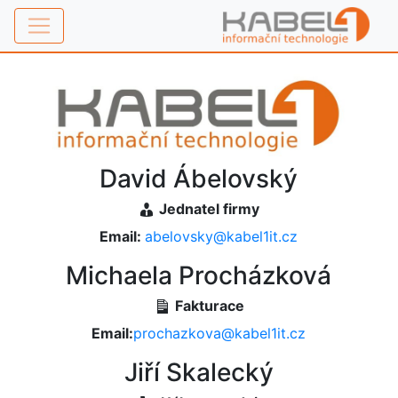
David Ábelovský
Jednatel firmy
Email:
abelovsky@kabel1it.cz
Michaela Procházková
Fakturace
Email:
prochazkova@kabel1it.cz
Jiří Skalecký