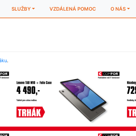
SLUŽBY
VZDÁLENÁ POMOC
O NÁS
áku
.